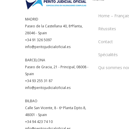
Home – Françai
MADRID
Paseo de la Castellana 40, 8ªPlanta,
Réussites
28046 - Spain
+34 91 326 5097
Contact
info@peritojudicialoficial.es
Spécialités
BARCELONA
Paseo de Gracia, 21 - Principal, 08008 -
Qui sommes no
Spain
+34 93 255 31 87
info@peritojudicialoficial.es
BILBAO
Calle San Vicente, 8 - 6ª Planta Dpto.8,
48001 - Spain
+34 94 423 74 10
info@peritojudicialoficial.es