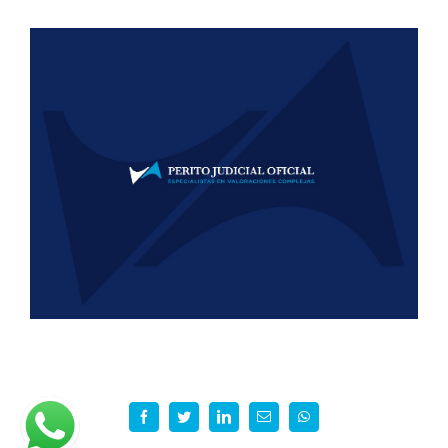
facebook
twitter
linkedin
Correo
whatsapp
electrónico