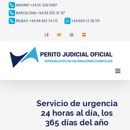
Saltar
MADRID +34 91 326 5097
al
BARCELONA +34 93 255 31 87
contenido
BILBAO +34 94 423 74 10
+34 639 12 36 59
Servicio de urgencia
24 horas al día, los
365 días del año