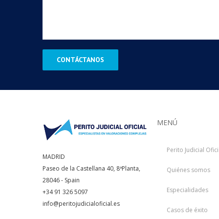
MENÚ
Perito Judicial Ofici
MADRID
Paseo de la Castellana 40, 8ªPlanta,
Quiénes somos
28046 - Spain
Especialidades
+34 91 326 5097
info@peritojudicialoficial.es
Casos de éxito