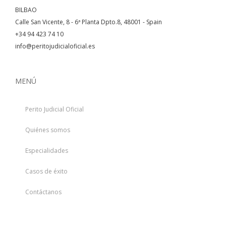
BILBAO
Calle San Vicente, 8 - 6ª Planta Dpto.8, 48001 - Spain
+34 94 423 74 10
info@peritojudicialoficial.es
MENÚ
Perito Judicial Oficial
Quiénes somos
Especialidades
Casos de éxito
Contáctanos