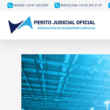
Saltar
MADRID +34 91 326 5097
BARCELONA +34 93 255 31 87
al
contenido
Ver
imagen
más
grande